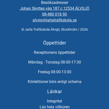
extra avdrag på totalbeloppet för lektionerna på 10% enligt
Besöksadresser
STR:s praxis.
Johan Skyttes väg 187 c 12534 ÄLVSJÖ
08-480 018 90
Kontakta oss för bokning.
alvsjo@jarlatrafikskola.se
Vid önskemål om betalning via faktura, vänligen kontakta
© Jarla Trafikskola Älvsjö, Stockholm / 2026
trafikskolan så hjälper vi er.
Öppettider
Receptionens öppettider
Måndag - Torsdag 08:00-17:30
Fredag 08:00-13:00
Körlektioner körs enligt schema
Länkar
Integritet
Läs hela villkoren